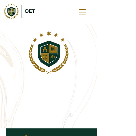
ภาษาอังกฤษ KS1, KS2 และ KS3
บทเรียนภาษาอังกฤษของเราครอบคลุมหลักสูตรแห่งชาติ
ของอังกฤษอย่างครบถ้วน โดยนำเสนอแพ็คเกจการเรียนรู้
แบบเต็มรูปแบบ ครูผู้มีประสบการณ์ของเราจะสำรวจ
ทักษะและความรู้ที่สำคัญในรูปแบบที่สนุกสนานและน่าตื่น
เต้น และให้แน่ใจว่าบุตรหลานของคุณจะได้รับการ
สนับสนุนในทุกขั้นตอน